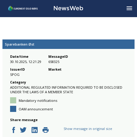
Sparebanken Øst
Date/time
MessageID
30.10.2025, 12:21:29
658325
IssuerID
Market
SPOG
Category
ADDITIONAL REGULATED INFORMATION REQUIRED TO BE DISCLOSED
UNDER THE LAWS OF A MEMBER STATE
Mandatory notifications
OAM announcement
Share message
Show message in original size