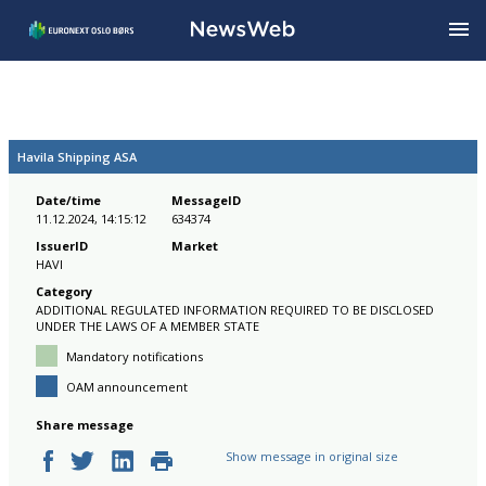
Havila Shipping ASA
Date/time
MessageID
11.12.2024, 14:15:12
634374
IssuerID
Market
HAVI
Category
ADDITIONAL REGULATED INFORMATION REQUIRED TO BE DISCLOSED
UNDER THE LAWS OF A MEMBER STATE
Mandatory notifications
OAM announcement
Share message
Show message in original size