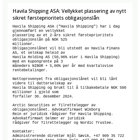
Havila Shipping ASA: Vellykket plassering av nytt
sikret førsteprioritets obligasjonslån
Havila Shipping ASA ("Havila Shipping") har i dag 
gjennomført en vellykket

plassering av et 2-års sikret førsteprioritets 
obligasjonslån på NOK 525

millioner.

Obligasjonslånet vil bli utstedt av Havila Finans 
AS, et selskap heleid av

Havila Holding AS (50,96% eier i Havila Shipping) 
med en kupongrente på 3

måneders NIBOR + 5,00% per år med kvartalsvise 
rentebetalinger.

Nettoprovenyet fra obligasjonslånet vil bli lånt 
videre til datterselskap av

Havila Shipping og brukt til å tilbakebetale NOK 500 
millioner i gjeld som

forfaller 30. desember 2024.

Arctic Securities er Tilrettelegger av 
obligasjonslånet. Advokatfirmaet Wikborg

Rein er juridisk rådgiver for Havila Shipping. 
Advokatfirmaet Selmer er juridisk

rådgiver for Tilrettelegger og Nordic Trustee.

Kontakter:

Administrerende direktør Njål Sævik, +47 909 35 722
