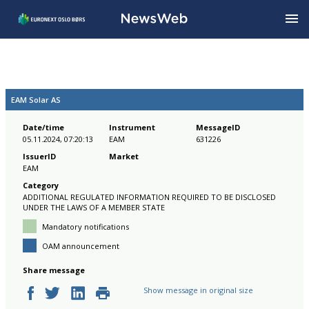
EAM Solar AS
Date/time
Instrument
MessageID
05.11.2024, 07:20:13
EAM
631226
IssuerID
Market
EAM
Category
ADDITIONAL REGULATED INFORMATION REQUIRED TO BE DISCLOSED
UNDER THE LAWS OF A MEMBER STATE
Mandatory notifications
OAM announcement
Share message
Show message in original size