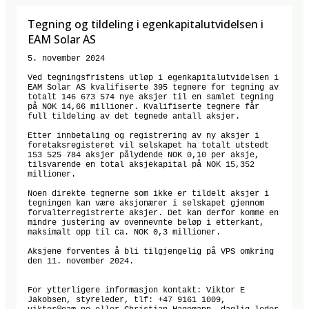
Tegning og tildeling i egenkapitalutvidelsen i
EAM Solar AS
5. november 2024

Ved tegningsfristens utløp i egenkapitalutvidelsen i 
EAM Solar AS kvalifiserte 395 tegnere for tegning av 
totalt 146 673 574 nye aksjer til en samlet tegning 
på NOK 14,66 millioner. Kvalifiserte tegnere får 
full tildeling av det tegnede antall aksjer.

Etter innbetaling og registrering av ny aksjer i 
foretaksregisteret vil selskapet ha totalt utstedt 
153 525 784 aksjer pålydende NOK 0,10 per aksje, 
tilsvarende en total aksjekapital på NOK 15,352 
millioner.

Noen direkte tegnerne som ikke er tildelt aksjer i 
tegningen kan være aksjonærer i selskapet gjennom 
forvalterregistrerte aksjer. Det kan derfor komme en 
mindre justering av ovennevnte beløp i etterkant, 
maksimalt opp til ca. NOK 0,3 millioner.

Aksjene forventes å bli tilgjengelig på VPS omkring 
den 11. november 2024.

For ytterligere informasjon kontakt: Viktor E 
Jakobsen, styreleder, tlf: +47 9161 1009, 