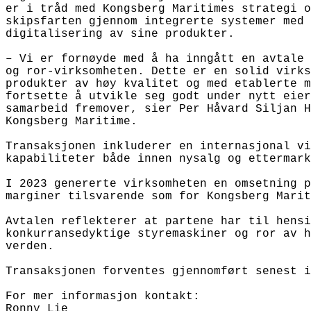
er i tråd med Kongsberg Maritimes strategi o
skipsfarten gjennom integrerte systemer med 
digitalisering av sine produkter. 

– Vi er fornøyde med å ha inngått en avtale 
og ror-virksomheten. Dette er en solid virks
produkter av høy kvalitet og med etablerte m
fortsette å utvikle seg godt under nytt eier
samarbeid fremover, sier Per Håvard Siljan H
Kongsberg Maritime.

Transaksjonen inkluderer en internasjonal vi
kapabiliteter både innen nysalg og ettermark
I 2023 genererte virksomheten en omsetning p
marginer tilsvarende som for Kongsberg Marit
Avtalen reflekterer at partene har til hensi
konkurransedyktige styremaskiner og ror av h
verden.

Transaksjonen forventes gjennomført senest i
For mer informasjon kontakt: 

Ronny Lie 
