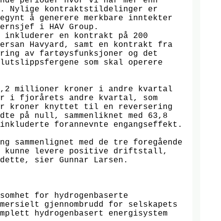
nde perioder hvor vi har mer enn 
. Nylige kontraktstildelinger er 
egynt å generere merkbare inntekter 
ernsjef i HAV Group. 

 inkluderer en kontrakt på 200 
ersan Havyard, samt en kontrakt fra 
ring av fartøysfunksjoner og det 
lutslippsfergene som skal operere 
,2 millioner kroner i andre kvartal 
r i fjorårets andre kvartal, som 
r kroner knyttet til en reversering 
dte på null, sammenliknet med 63,8 
nkluderte forannevnte engangseffekt. 

ng sammenlignet med de tre foregående 
 kunne levere positive driftstall, 
dette, sier Gunnar Larsen. 

somhet for hydrogenbaserte 
mersielt gjennombrudd for selskapets 
mplett hydrogenbasert energisystem 