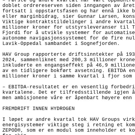
– Første og andre kvartal har vært oppmuntre
doblet ordrereserven siden inngangen av året
fortsatt i oppstartsfasen og har ennå ikke b
eller marginbidrag, sier Gunnar Larsen, kons
Viktige kontraktstildelinger i andre kvartal
millioner kroner for utstyrsleveranser til T
Fjord1 for å utvikle systemer for automatise
autonome navigasjonssystemet for de fire nul
Lavik-Oppedal sambandet i Sognefjorden.

HAV Group rapporterte driftsinntekter på 193
2024, sammenliknet med 200,3 millioner krone
inkluderte en engangseffekt på 46,9 millione
av en tidligere bokført avsetning. EBITDA en
millioner kroner i samme kvartal i fjor som i
– EBITDA-resultatet er en vesentlig forbedri
kvartalene. Det er tilfredsstillende igjen å
men ambisjonene våre er åpenbart høyere enn 
FREMDRIFT INNEN HYDROGEN

I løpet av andre kvartal tok HAV Groups virk
energisystemer viktige steg i retning et kom
ZEPOD®, som er en modul som inneholder et ko