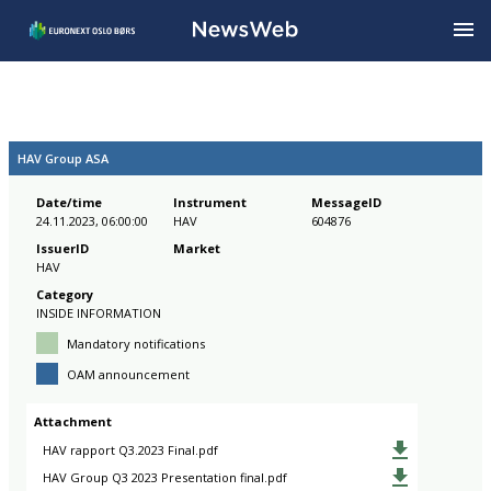
HAV Group ASA
Date/time
Instrument
MessageID
24.11.2023, 06:00:00
HAV
604876
IssuerID
Market
HAV
Category
INSIDE INFORMATION
Mandatory notifications
OAM announcement
Attachment
HAV rapport Q3.2023 Final.pdf
HAV Group Q3 2023 Presentation final.pdf