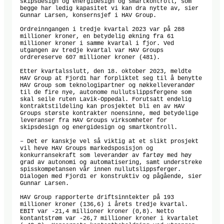
skipsdesign og energidesign og smartkontroll, som 
begge har ledig kapasitet vi kan dra nytte av, sier 
Gunnar Larsen, konsernsjef i HAV Group. 

Ordreinngangen i tredje kvartal 2023 var på 288 
millioner kroner, en betydelig økning fra 61 
millioner kroner i samme kvartal i fjor. Ved 
utgangen av tredje kvartal var HAV Groups 
ordrereserve 607 millioner kroner (481).

Etter kvartalsslutt, den 18. oktober 2023, meldte 
HAV Group at Fjord1 har forpliktet seg til å benytte 
HAV Group som teknologipartner og nøkkelleverandør 
til de fire nye, autonome nullutslippsfergene som 
skal seile ruten Lavik-Oppedal. Forutsatt endelig 
kontraktstildeling kan prosjektet bli en av HAV 
Groups største kontrakter noensinne, med betydelige 
leveranser fra HAV Groups virksomheter for 
skipsdesign og energidesign og smartkontroll.

– Det er kanskje vel så viktig at et slikt prosjekt 
vil heve HAV Groups markedsposisjon og 
konkurransekraft som leverandør av fartøy med høy 
grad av autonomi og automatisering, samt understreke 
spisskompetansen vår innen nullutslippsferger. 
Dialogen med Fjord1 er konstruktiv og pågående, sier 
Gunnar Larsen. 

HAV Group rapporterte driftsinntekter på 193 
millioner kroner (136,6) i årets tredje kvartal. 
EBIT var -21,4 millioner kroner (0,8). Netto 
kontantstrøm var -26,7 millioner kroner i kvartalet 