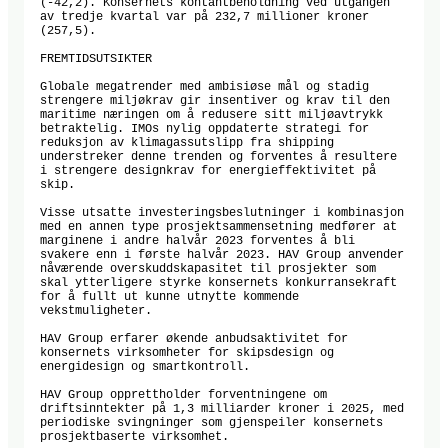
(-42,2). Konsernets kontantbeholdning ved utgangen 
av tredje kvartal var på 232,7 millioner kroner 
(257,5).

FREMTIDSUTSIKTER

Globale megatrender med ambisiøse mål og stadig 
strengere miljøkrav gir insentiver og krav til den 
maritime næringen om å redusere sitt miljøavtrykk 
betraktelig. IMOs nylig oppdaterte strategi for 
reduksjon av klimagassutslipp fra shipping 
understreker denne trenden og forventes å resultere 
i strengere designkrav for energieffektivitet på 
skip. 

Visse utsatte investeringsbeslutninger i kombinasjon 
med en annen type prosjektsammensetning medfører at 
marginene i andre halvår 2023 forventes å bli 
svakere enn i første halvår 2023. HAV Group anvender 
nåværende overskuddskapasitet til prosjekter som 
skal ytterligere styrke konsernets konkurransekraft 
for å fullt ut kunne utnytte kommende 
vekstmuligheter.

HAV Group erfarer økende anbudsaktivitet for 
konsernets virksomheter for skipsdesign og 
energidesign og smartkontroll. 

HAV Group opprettholder forventningene om 
driftsinntekter på 1,3 milliarder kroner i 2025, med 
periodiske svingninger som gjenspeiler konsernets 
prosjektbaserte virksomhet. 
