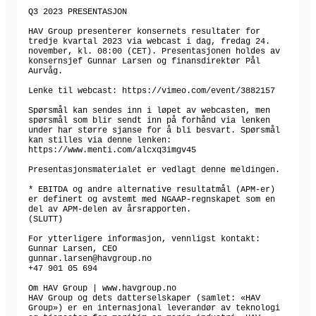
Q3 2023 PRESENTASJON

HAV Group presenterer konsernets resultater for 
tredje kvartal 2023 via webcast i dag, fredag 24. 
november, kl. 08:00 (CET). Presentasjonen holdes av 
konsernsjef Gunnar Larsen og finansdirektør Pål 
Aurvåg. 

Lenke til webcast: https://vimeo.com/event/3882157  

Spørsmål kan sendes inn i løpet av webcasten, men 
spørsmål som blir sendt inn på forhånd via lenken 
under har større sjanse for å bli besvart. Spørsmål 
kan stilles via denne lenken: 
https://www.menti.com/alcxq3imgv45

Presentasjonsmaterialet er vedlagt denne meldingen. 

* EBITDA og andre alternative resultatmål (APM-er) 
er definert og avstemt med NGAAP-regnskapet som en 
del av APM-delen av årsrapporten.

(SLUTT)

For ytterligere informasjon, vennligst kontakt: 

Gunnar Larsen, CEO 

gunnar.larsen@havgroup.no 

+47 901 05 694 

Om HAV Group | www.havgroup.no 

HAV Group og dets datterselskaper (samlet: «HAV 
Group») er en internasjonal leverandør av teknologi 